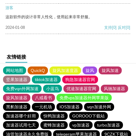
游客
这款软件的设计非常人性化，使用起来非常舒服。
2024-01-08
支持
[0]
反对
[0]
友情链接
网站地图
QuickQ
旋风加速度器
旋风
旋风加速
坚果加速器
tiktok加速器
狗急加速器官网
免费vqn外网加速
小蓝鸟
优途加速器官网
风驰加速器
旋风加速器
八戒看书
免费vps加速器外网苹果版
黑豹加速器
一元机场
IOS加速器
vqn加速外网
加速器哪个好用
快鸭加速器
GOROOO下载站
加速器试用七天
蜜蜂加速器
vp加速器
turbo加速器
油管加速器永久免费版
telegeram苹果加速器
9CZK下载站