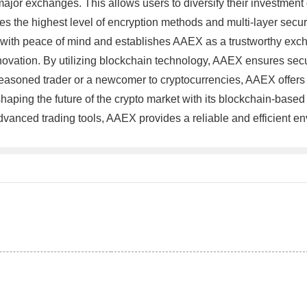
major exchanges. This allows users to diversify their investment 
tilizes the highest level of encryption methods and multi-layer se
rs with peace of mind and establishes AAEX as a trustworthy exch
novation. By utilizing blockchain technology, AAEX ensures secur
soned trader or a newcomer to cryptocurrencies, AAEX offers an
haping the future of the crypto market with its blockchain-based i
advanced trading tools, AAEX provides a reliable and efficient en