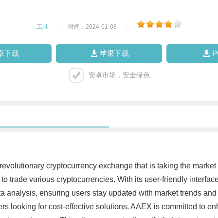
工具
|
时间：2024-01-08
|
卓下载
苹果下载
安卓市场，安全绿色
revolutionary cryptocurrency exchange that is taking the mark
to trade various cryptocurrencies. With its user-friendly interfa
data analysis, ensuring users stay updated with market trends a
ders looking for cost-effective solutions. AAEX is committed to en