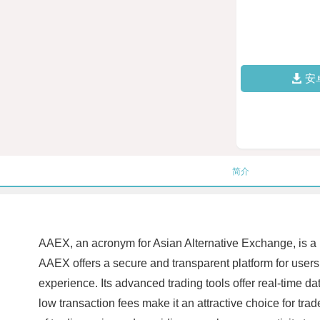
安
简介
AAEX, an acronym for Asian Alternative Exchange, is a 
AAEX offers a secure and transparent platform for users 
experience. Its advanced trading tools offer real-time 
low transaction fees make it an attractive choice for tra