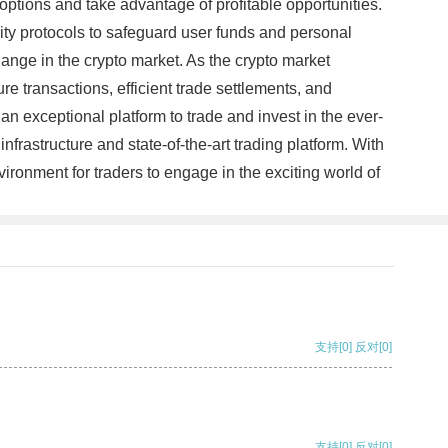
options and take advantage of profitable opportunities.
curity protocols to safeguard user funds and personal
ange in the crypto market. As the crypto market
e transactions, efficient trade settlements, and
 exceptional platform to trade and invest in the ever-
nfrastructure and state-of-the-art trading platform. With
vironment for traders to engage in the exciting world of
支持
[0]
反对
[0]
支持
[0]
反对
[0]