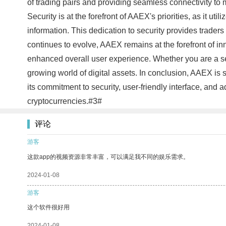
of trading pairs and providing seamless connectivity to 
Security is at the forefront of AAEX's priorities, as it u
information. This dedication to security provides trade
continues to evolve, AAEX remains at the forefront of in
enhanced overall user experience. Whether you are a sea
growing world of digital assets. In conclusion, AAEX is s
its commitment to security, user-friendly interface, and 
cryptocurrencies.#3#
评论
游客
这款app的视频资源非常丰富，可以满足我不同的娱乐需求。
2024-01-08
游客
这个软件很好用
2024-01-08