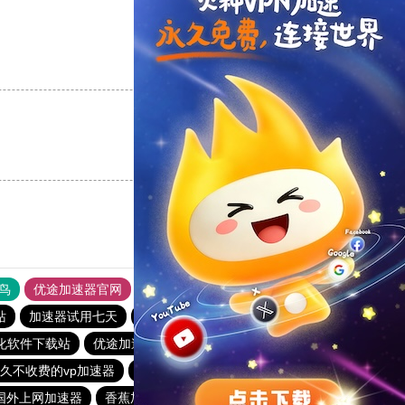
支持
[0]
反对
[0]
支持
[0]
反对
[0]
鸟
优途加速器官网
风驰加速器
旋风加速器
八戒看书
站
加速器试用七天
蜜蜂加速器
vp加速器
turbo加速器
化软件下载站
优途加速器官网
神灯vp加速器官网
久不收费的vp加速器
一元机场
免费vqn加速外网
vp加速器
国外上网加速器
香蕉加速器官网正版